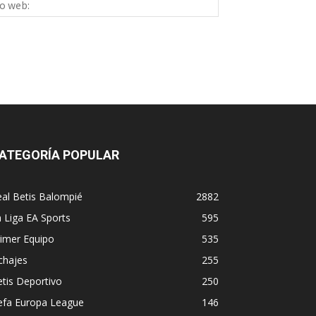
ico:*
web:
ATEGORÍA POPULAR
al Betis Balompié
2882
 Liga EA Sports
595
imer Equipo
535
chajes
255
tis Deportivo
250
efa Europa League
146