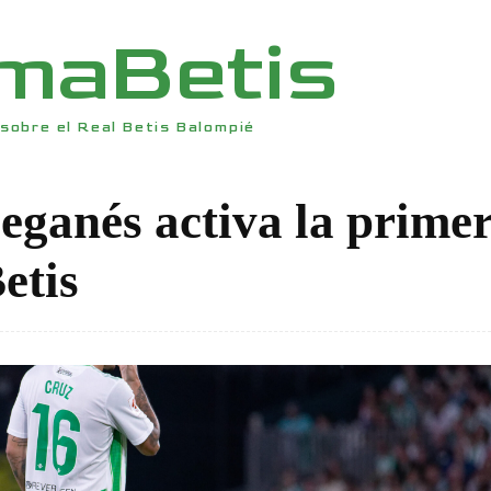
rmaBetis
sobre el Real Betis Balompié
Leganés activa la prime
etis