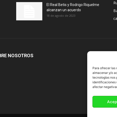
R
El Real Betis y Rodrigo Riquelme
alcanzan un acuerdo
B
18 de agosto de 2023
ca
BRE NOSOTROS
S
Para ofrecer las
almacenar y/o ac
tecnologías nos 
identificaciones 
afectar negativa
Acep