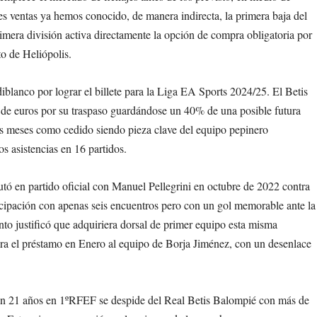
s ventas ya hemos conocido, de manera indirecta, la primera baja del
imera división activa directamente la opción de compra obligatoria por
to de Heliópolis.
iblanco por lograr el billete para la Liga EA Sports 2024/25. El Betis
 de euros por su traspaso guardándose un 40% de una posible futura
is meses como cedido siendo pieza clave del equipo pepinero
 asistencias en 16 partidos.
utó en partido oficial con Manuel Pellegrini en octubre de 2022 contra
ipación con apenas seis encuentros pero con un gol memorable ante la
o justificó que adquiriera dorsal de primer equipo esta misma
ara el préstamo en Enero al equipo de Borja Jiménez, con un desenlace
 con 21 años en 1ºRFEF se despide del Real Betis Balompié con más de