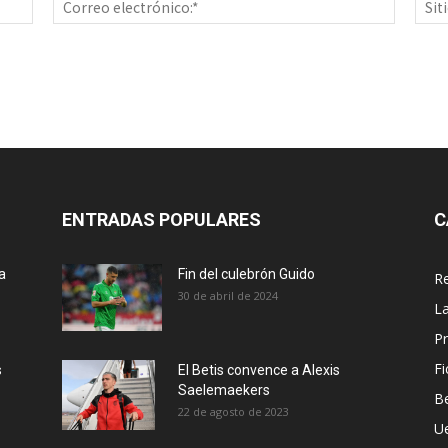
electrón
ENTRADAS POPULARES
C
a
Fin del culebrón Guido
Re
30 de abril de 2024
La
Pr
Fi
s
El Betis convence a Alexis
Saelemaekers
Be
22 de agosto de 2023
U