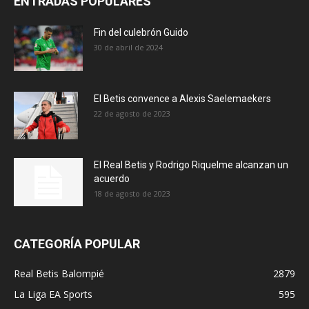
ENTRADAS POPULARES
Fin del culebrón Guido
30 de abril de 2024
El Betis convence a Alexis Saelemaekers
22 de agosto de 2023
El Real Betis y Rodrigo Riquelme alcanzan un
acuerdo
18 de agosto de 2023
CATEGORÍA POPULAR
Real Betis Balompié
2879
La Liga EA Sports
595