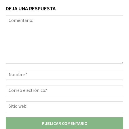
DEJA UNA RESPUESTA
Comentario:
No
Co
ele
Sit
we