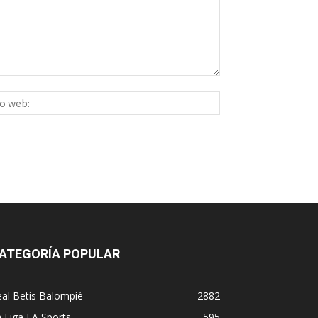
Sitio
ico:*
web:
ATEGORÍA POPULAR
al Betis Balompié
2882
 Liga EA Sports
595