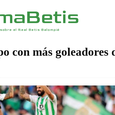
rmaBetis
sobre el Real Betis Balompié
ipo con más goleadores 