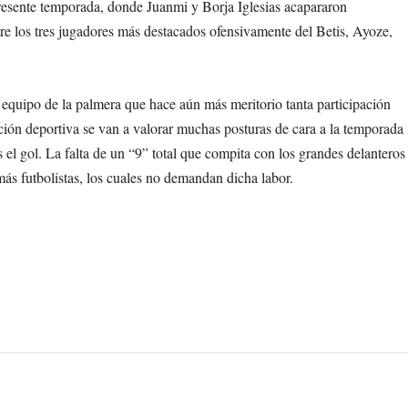
 presente temporada, donde Juanmi y Borja Iglesias acapararon
re los tres jugadores más destacados ofensivamente del Betis, Ayoze,
 equipo de la palmera que hace aún más meritorio tanta participación
ección deportiva se van a valorar muchas posturas de cara a la temporada
 el gol. La falta de un “9” total que compita con los grandes delanteros
más futbolistas, los cuales no demandan dicha labor.