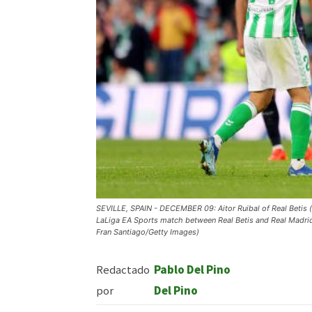
SEVILLE, SPAIN - DECEMBER 09: Aitor Ruibal of Real Betis (
LaLiga EA Sports match between Real Betis and Real Madrid 
Fran Santiago/Getty Images)
Redactado
Pablo Del Pino
por
Del Pino