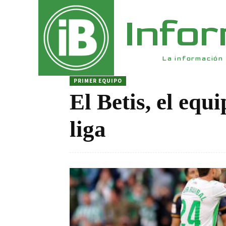
Info
La información 
PRIMER EQUIPO
El Betis, el equ
liga