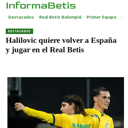
InformaBetis
Destacados
Real Betis Balompié
Primer Equipo
ca
DESTACADOS
Halilovic quiere volver a España
y jugar en el Real Betis