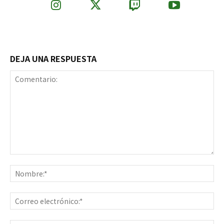
DEJA UNA RESPUESTA
Comentario:
No
Co
ele