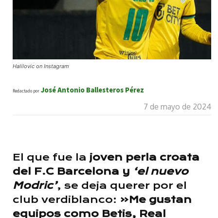
Halilovic on Instagram
José Antonio Ballesteros Pérez
Redactado por
7 de mayo de 2024
El que fue la
joven perla croata
del F.C Barcelona y
‘el nuevo
Modric’
, se deja querer por el
club verdiblanco:
«Me gustan
equipos como Betis, Real