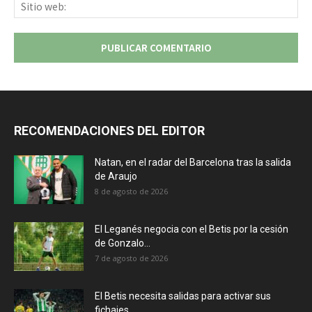
Sit
we
RECOMENDACIONES DEL EDITOR
Natan, en el radar del Barcelona tras la salida
de Araujo
8 de agosto de 2026
El Leganés negocia con el Betis por la cesión
de Gonzalo...
7 de agosto de 2026
El Betis necesita salidas para activar sus
fichajes