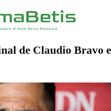
rmaBetis
sobre el Real Betis Balompié
inal de Claudio Bravo e