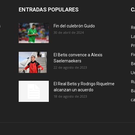
ENTRADAS POPULARES
C
s
Fin del culebrón Guido
Re
30 de abril de 2024
La
Pr
Fi
El Betis convence a Alexis
Saelemaekers
Be
22 de agosto de 2023
U
R
El Real Betis y Rodrigo Riquelme
alcanzan un acuerdo
B
18 de agosto de 2023
ca