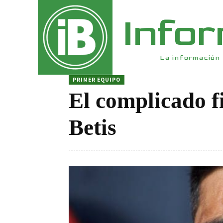
Info
La información 
PRIMER EQUIPO
El complicado f
Betis