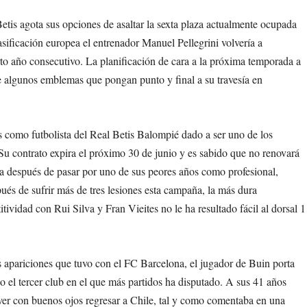
etis agota sus opciones de asaltar la sexta plaza actualmente ocupada
sificación europea el entrenador Manuel Pellegrini volvería a
arto año consecutivo. La planificación de cara a la próxima temporada a
de algunos emblemas que pongan punto y final a su travesía en
s como futbolista del Real Betis Balompié dado a ser uno de los
u contrato expira el próximo 30 de junio y es sabido que no renovará
a después de pasar por uno de sus peores años como profesional,
pués de sufrir más de tres lesiones esta campaña, la más dura
itividad con Rui Silva y Fran Vieites no le ha resultado fácil al dorsal 1
as apariciones que tuvo con el FC Barcelona, el jugador de Buin porta
do el tercer club en el que más partidos ha disputado. A sus 41 años
 ver con buenos ojos regresar a Chile, tal y como comentaba en una