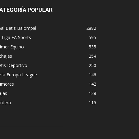
ATEGORÍA POPULAR
al Betis Balompié
2882
 Liga EA Sports
595
imer Equipo
535
chajes
254
tis Deportivo
250
efa Europa League
146
umores
142
ajas
128
ntera
115