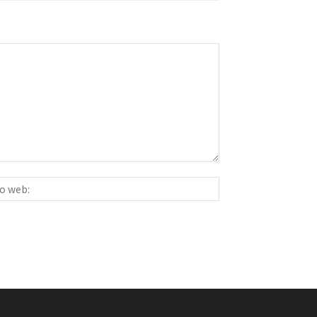
Sitio
ico:*
web: