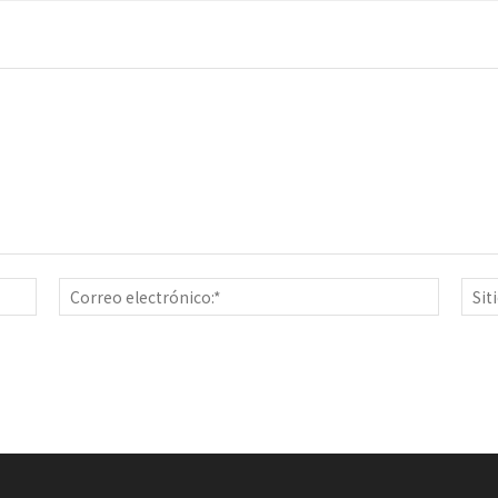
Nombre:*
Correo
electrón