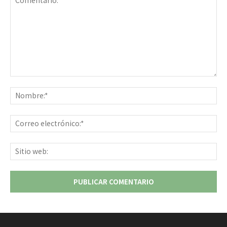
Comentario:
No
Co
ele
Sit
we