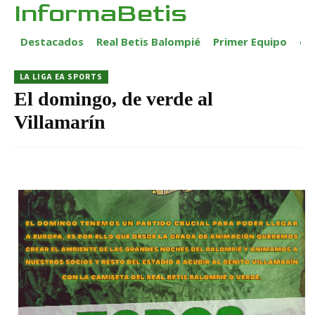
InformaBetis
Destacados
Real Betis Balompié
Primer Equipo
ca
LA LIGA EA SPORTS
El domingo, de verde al
Villamarín