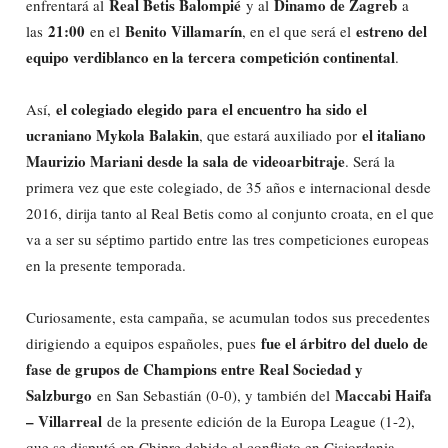
Real Betis Balompié
Dinamo de Zagreb
enfrentará al
y al
a
21:00
Benito Villamarín
estreno del
las
en el
, en el que será el
equipo verdiblanco en la tercera competición continental
.
el colegiado elegido para el encuentro ha sido el
Así,
ucraniano Mykola Balakin
el italiano
, que estará auxiliado por
Maurizio Mariani desde la sala de videoarbitraje
. Será la
primera vez que este colegiado, de 35 años e internacional desde
2016, dirija tanto al Real Betis como al conjunto croata, en el que
va a ser su séptimo partido entre las tres competiciones europeas
en la presente temporada.
Curiosamente, esta campaña, se acumulan todos sus precedentes
fue el árbitro del duelo de
dirigiendo a equipos españoles, pues
fase de grupos de Champions entre Real Sociedad y
Salzburgo
Maccabi Haifa
en San Sebastián (0-0), y también del
– Villarreal
de la presente edición de la Europa League (1-2),
que se disputó en Chipre debido al conflicto en Cisjordania.