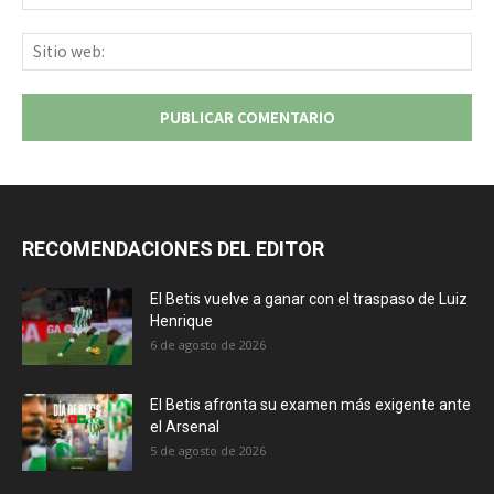
ele
Sit
we
RECOMENDACIONES DEL EDITOR
El Betis vuelve a ganar con el traspaso de Luiz
Henrique
6 de agosto de 2026
El Betis afronta su examen más exigente ante
el Arsenal
5 de agosto de 2026