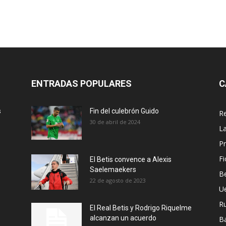
ENTRADAS POPULARES
C
s
Fin del culebrón Guido
Re
30 de abril de 2024
La
Pr
Fi
El Betis convence a Alexis
Saelemaekers
Be
22 de agosto de 2023
U
R
El Real Betis y Rodrigo Riquelme
alcanzan un acuerdo
B