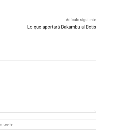
Artículo siguiente
Lo que aportará Bakambu al Betis
Sitio
ico:*
web: