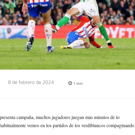
8 de febrero de 2024
1
min.
a presenta campaña, muchos jugadores juegan más minutos de lo
 habitualmente vemos en los partidos de los verdiblancos compaginando