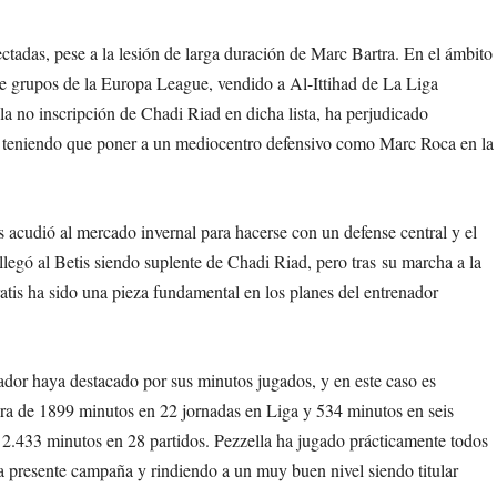
ectadas, pese a la lesión de larga duración de Marc Bartra. En el ámbito
 de grupos de la Europa League, vendido a Al-Ittihad de La Liga
la no inscripción de Chadi Riad en dicha lista, ha perjudicado
a teniendo que poner a un mediocentro defensivo como Marc Roca en la
is acudió al mercado invernal para hacerse con un defense central y el
llegó al Betis siendo suplente de Chadi Riad, pero tras su marcha a la
tis ha sido una pieza fundamental en los planes del entrenador
dor haya destacado por sus minutos jugados, y en este caso es
era de 1899 minutos en 22 jornadas en Liga y 534 minutos en seis
 2.433 minutos en 28 partidos. Pezzella ha jugado prácticamente todos
ta presente campaña y rindiendo a un muy buen nivel siendo titular