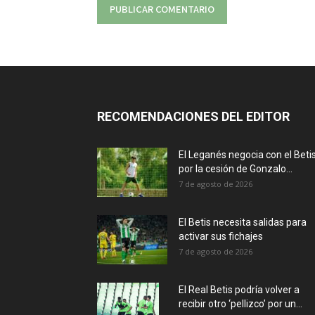
RECOMENDACIONES DEL EDITOR
El Leganés negocia con el Beti
por la cesión de Gonzalo...
7 de agosto de 2026
El Betis necesita salidas para
activar sus fichajes
7 de agosto de 2026
El Real Betis podría volver a
recibir otro ‘pellizco’ por un...