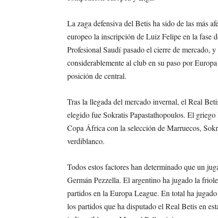
La zaga defensiva del Betis ha sido de las más af
europeo la inscripción de Luiz Felipe en la fase
Profesional Saudí pasado el cierre de mercado, y 
considerablemente al club en su paso por Europ
posición de central.
Tras la llegada del mercado invernal, el Real Bet
elegido fue Sokratis Papastathopoulos. El griego 
Copa África con la selección de Marruecos, Sokra
verdiblanco.
Todos estos factores han determinado que un juga
Germán Pezzella. El argentino ha jugado la friol
partidos en la Europa League. En total ha jugado
los partidos que ha disputado el Real Betis en es