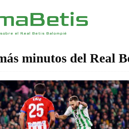
rmaBetis
sobre el Real Betis Balompié
más minutos del Real B