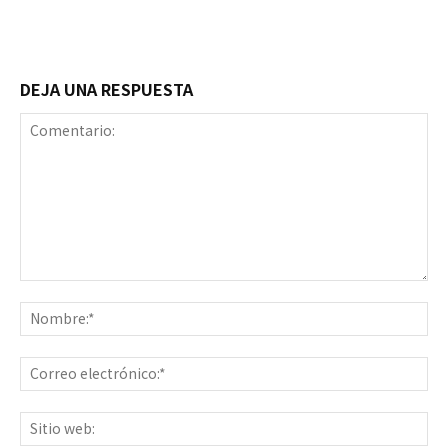
DEJA UNA RESPUESTA
Comentario:
No
Co
ele
Sit
we