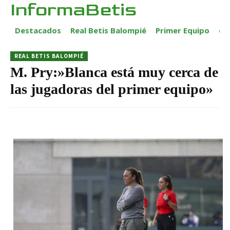
InformaBetis
Destacados
Real Betis Balompié
Primer Equipo
ca
REAL BETIS BALOMPIÉ
M. Pry:»Blanca está muy cerca de
las jugadoras del primer equipo»