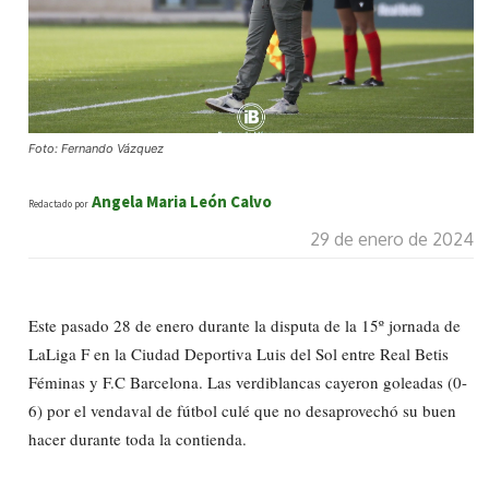
Foto: Fernando Vázquez
Angela Maria León Calvo
Redactado por
29 de enero de 2024
Este pasado 28 de enero durante la disputa de la 15º jornada de
LaLiga F en la Ciudad Deportiva Luis del Sol entre Real Betis
Féminas y F.C Barcelona. Las verdiblancas cayeron goleadas (0-
6) por el vendaval de fútbol culé que no desaprovechó su buen
hacer durante toda la contienda.