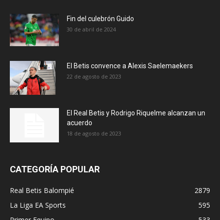
Fin del culebrón Guido
30 de abril de 2024
El Betis convence a Alexis Saelemaekers
22 de agosto de 2023
El Real Betis y Rodrigo Riquelme alcanzan un
acuerdo
18 de agosto de 2023
CATEGORÍA POPULAR
Real Betis Balompié
2879
La Liga EA Sports
595
Primer Equipo
533