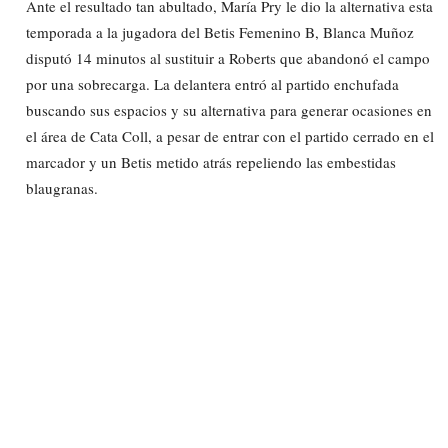
Ante el resultado tan abultado, María Pry le dio la alternativa esta
temporada a la jugadora del Betis Femenino B, Blanca Muñoz
disputó 14 minutos al sustituir a Roberts que abandonó el campo
por una sobrecarga. La delantera entró al partido enchufada
buscando sus espacios y su alternativa para generar ocasiones en
el área de Cata Coll, a pesar de entrar con el partido cerrado en el
marcador y un Betis metido atrás repeliendo las embestidas
blaugranas.