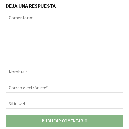
DEJA UNA RESPUESTA
Comentario:
No
Co
ele
Sit
we