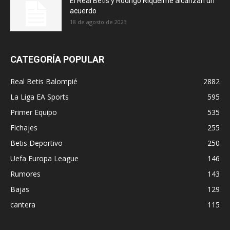
El Real Betis y Rodrigo Riquelme alcanzan un
acuerdo
18 de agosto de 2023
CATEGORÍA POPULAR
Real Betis Balompié
2882
La Liga EA Sports
595
Primer Equipo
535
Fichajes
255
Betis Deportivo
250
Uefa Europa League
146
Rumores
143
Bajas
129
cantera
115