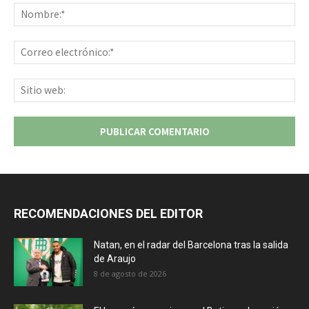
No
Co
ele
Sit
we
RECOMENDACIONES DEL EDITOR
Natan, en el radar del Barcelona tras la salida
de Araujo
8 de agosto de 2026