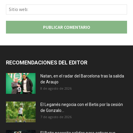
Sit
we
RECOMENDACIONES DEL EDITOR
Natan, en el radar del Barcelona tras la salida
de Araujo
8 de agosto de 2026
El Leganés negocia con el Betis por la cesión
de Gonzalo...
7 de agosto de 2026
El Betis necesita salidas para activar sus