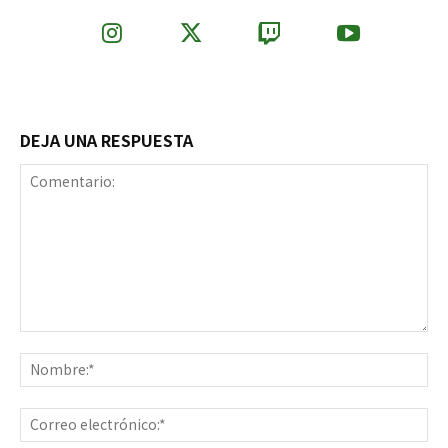
DEJA UNA RESPUESTA
Comentario:
No
Co
ele