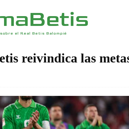
rmaBetis
sobre el Real Betis Balompié
etis reivindica las meta