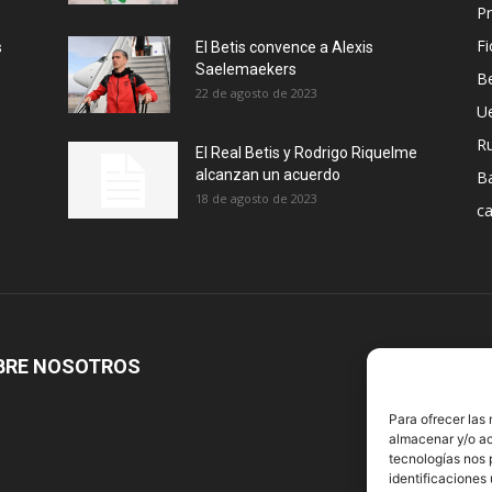
Pr
Fi
s
El Betis convence a Alexis
Saelemaekers
Be
22 de agosto de 2023
U
R
El Real Betis y Rodrigo Riquelme
alcanzan un acuerdo
B
18 de agosto de 2023
ca
BRE NOSOTROS
S
Para ofrecer las
almacenar y/o ac
tecnologías nos 
identificaciones 