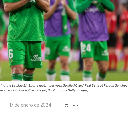
uring the La Liga EA Sports match between Sevilla FC and Real Betis at Ramon Sanchez
 Jose Luis Contreras/Dax Images/NurPhoto via Getty Images)
17 de enero de 2024
1
min.