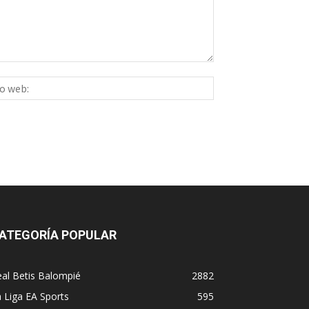
Sitio
ico:*
web:
ATEGORÍA POPULAR
al Betis Balompié
2882
 Liga EA Sports
595