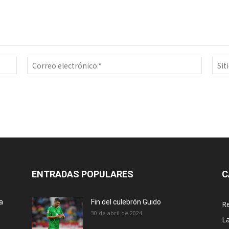
Nombre:*
Correo
electrón
ENTRADAS POPULARES
C
a
Fin del culebrón Guido
Re
30 de abril de 2024
La