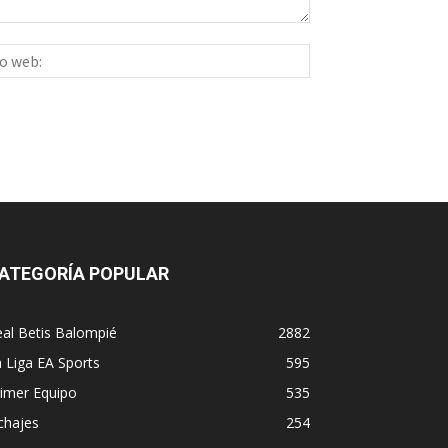
Sitio
ico:*
web:
ATEGORÍA POPULAR
al Betis Balompié
2882
 Liga EA Sports
595
imer Equipo
535
chajes
254