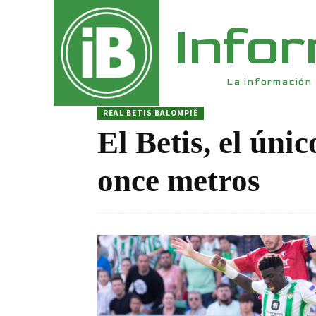
Info
La información 
REAL BETIS BALOMPIÉ
El Betis, el úni
once metros