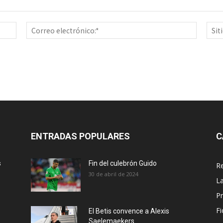
Nombre:*
Correo
electrón
ENTRADAS POPULARES
C
s
Fin del culebrón Guido
Re
30 de abril de 2024
La
Pr
Fi
El Betis convence a Alexis
Saelemaekers