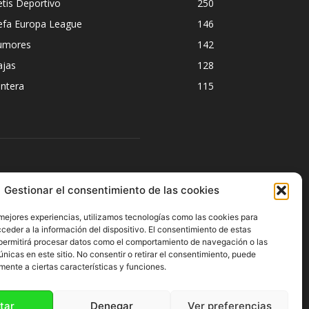
tis Deportivo
250
efa Europa League
146
umores
142
ajas
128
ntera
115
ÍGUENOS
Gestionar el consentimiento de las cookies
 mejores experiencias, utilizamos tecnologías como las cookies para
ceder a la información del dispositivo. El consentimiento de estas
permitirá procesar datos como el comportamiento de navegación o las
únicas en este sitio. No consentir o retirar el consentimiento, puede
mente a ciertas características y funciones.
tar
Denegar
Ver preferencias