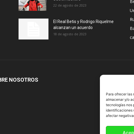
Be
22 de agosto de 2023
U
R
El Real Betis y Rodrigo Riquelme
alcanzan un acuerdo
B
18 de agosto de 2023
ca
BRE NOSOTROS
S
Para ofrecer las
almacenar y/o ac
tecnologías nos 
identificaciones 
afectar negativa
Acep