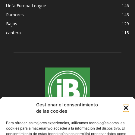
Uefa Europa League
146
Rumores
143
Bajas
129
cantera
115
Gestionar el consentimiento
de las cookies
Para ofrecer las mejores experiencias, utilizamos tecnologías como las
cookies para almacenar y/o acceder a la información del dispositivo. El
SOBRE NOSOTROS
consentimiento de estas tecnologías nos permitirá procesar datos como