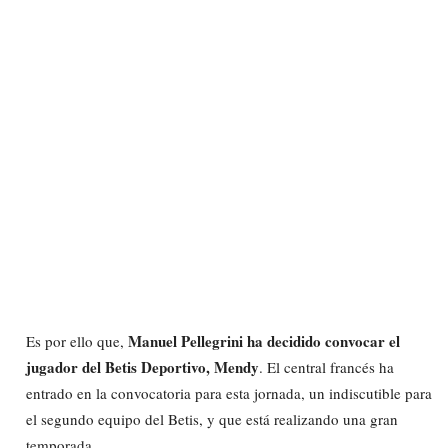
Manuel Pellegrini ha decidido convocar el
Es por ello que,
jugador del Betis Deportivo, Mendy
. El central francés ha
entrado en la convocatoria para esta jornada, un indiscutible para
el segundo equipo del Betis, y que está realizando una gran
temporada.