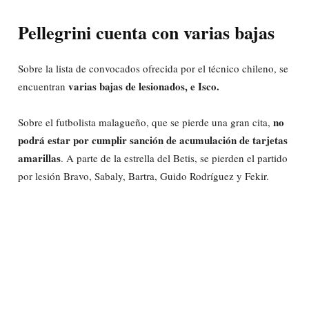
Pellegrini cuenta con varias bajas
Sobre la lista de convocados ofrecida por el técnico chileno, se
varias bajas de lesionados, e Isco.
encuentran
no
Sobre el futbolista malagueño, que se pierde una gran cita,
podrá estar por cumplir sanción de acumulación de tarjetas
amarillas
. A parte de la estrella del Betis, se pierden el partido
por lesión Bravo, Sabaly, Bartra, Guido Rodríguez y Fekir.