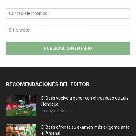
Co
ele
Sit
we
RECOMENDACIONES DEL EDITOR
El Betis vuelve a ganar con el traspaso de Luiz
Henrique
6 de agosto de 2026
El Betis afronta su examen más exigente ante
el Arsenal