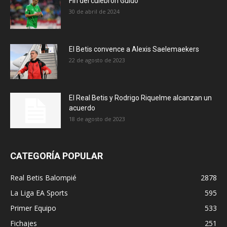
Fin del culebrón Guido
30 de abril de 2024
El Betis convence a Alexis Saelemaekers
22 de agosto de 2023
El Real Betis y Rodrigo Riquelme alcanzan un
acuerdo
18 de agosto de 2023
CATEGORÍA POPULAR
Real Betis Balompié
2878
La Liga EA Sports
595
Primer Equipo
533
Fichajes
251