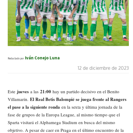
Iván Conejo Luna
Redactado por
12 de diciembre de 2023
jueves
21:00
Este
a las
hay un partido decisivo en el Benito
El Real Betis Balompié se juega frente al Rangers
Villamarín.
el pase a la siguiente ronda
en la sexta y última jornada de la
fase de grupos de la Europa League, al mismo tiempo que el
Sparta visitará el Alphamega Stadium en busca del mismo
objetivo. A pesar de caer en Praga en el último encuentro de la