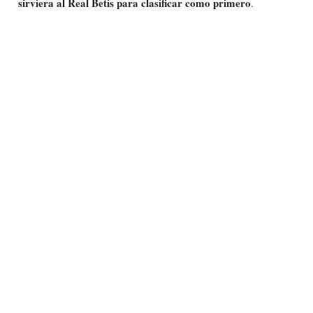
sirviera al Real Betis para clasificar como primero
.