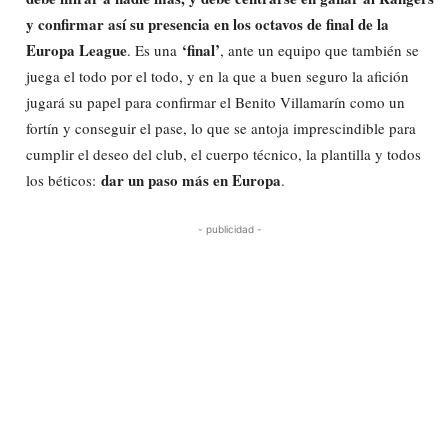
y confirmar así su presencia en los octavos de final de la
Europa League
‘final’
. Es una
, ante un equipo que también se
juega el todo por el todo, y en la que a buen seguro la afición
jugará su papel para confirmar el Benito Villamarín como un
fortín y conseguir el pase, lo que se antoja imprescindible para
cumplir el deseo del club, el cuerpo técnico, la plantilla y todos
dar un paso más en Europa
los béticos:
.
- publicidad -