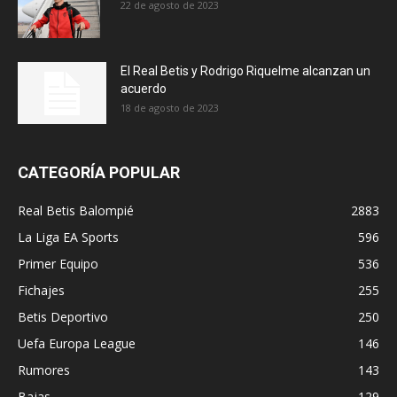
22 de agosto de 2023
El Real Betis y Rodrigo Riquelme alcanzan un
acuerdo
18 de agosto de 2023
CATEGORÍA POPULAR
Real Betis Balompié
2883
La Liga EA Sports
596
Primer Equipo
536
Fichajes
255
Betis Deportivo
250
Uefa Europa League
146
Rumores
143
Bajas
129