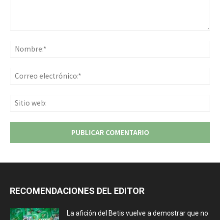
Comentario:
No
Co
ele
Sit
we
RECOMENDACIONES DEL EDITOR
La afición del Betis vuelve a demostrar que no