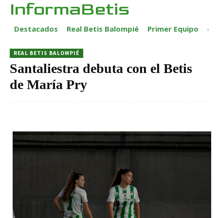
InformaBetis
Destacados
Real Betis Balompié
Primer Equipo
ca
REAL BETIS BALOMPIÉ
Santaliestra debuta con el Betis
de María Pry