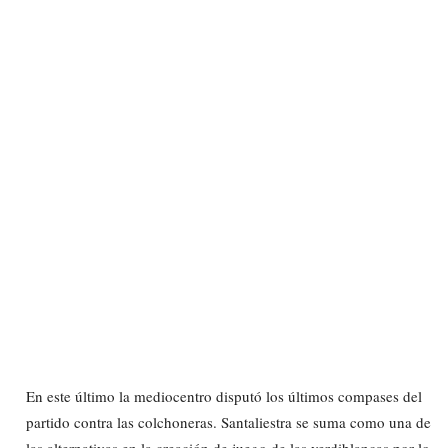
En este último la mediocentro disputó los últimos compases del
partido contra las colchoneras. Santaliestra se suma como una de
las alternativas en la creación de juego de las verdiblancas,por lo