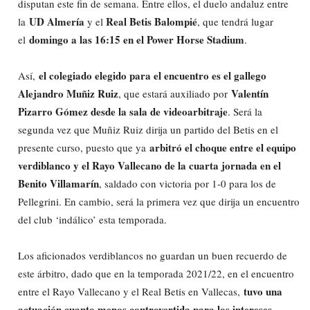
disputan este fin de semana. Entre ellos, el duelo andaluz entre
UD Almería
Real Betis Balompié
la
y el
, que tendrá lugar
domingo a las 16:15 en el Power Horse Stadium
el
.
el colegiado elegido para el encuentro es el gallego
Así,
Alejandro Muñiz Ruiz
Valentín
, que estará auxiliado por
Pizarro Gómez desde la sala de videoarbitraje
. Será la
segunda vez que Muñiz Ruiz dirija un partido del Betis en el
arbitró el choque entre el equipo
presente curso, puesto que ya
verdiblanco y el Rayo Vallecano de la cuarta jornada en el
Benito Villamarín
, saldado con victoria por 1-0 para los de
Pellegrini. En cambio, será la primera vez que dirija un encuentro
del club ‘indálico’ esta temporada.
Los aficionados verdiblancos no guardan un buen recuerdo de
este árbitro, dado que en la temporada 2021/22, en el encuentro
tuvo una
entre el Rayo Vallecano y el Real Betis en Vallecas,
actuación cuanto menos controvertida para los intereses