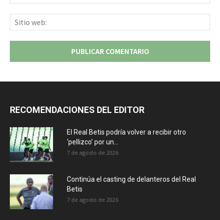
ele
Sit
we
RECOMENDACIONES DEL EDITOR
El Real Betis podría volver a recibir otro
‘pellizco’ por un...
7 de agosto de 2026
Continúa el casting de delanteros del Real
Betis
7 de agosto de 2026