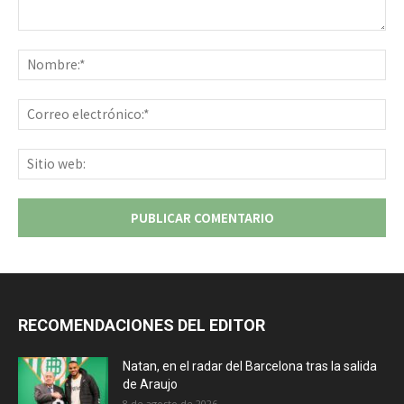
Comentario:
No
Co
ele
Sit
we
RECOMENDACIONES DEL EDITOR
Natan, en el radar del Barcelona tras la salida
de Araujo
8 de agosto de 2026