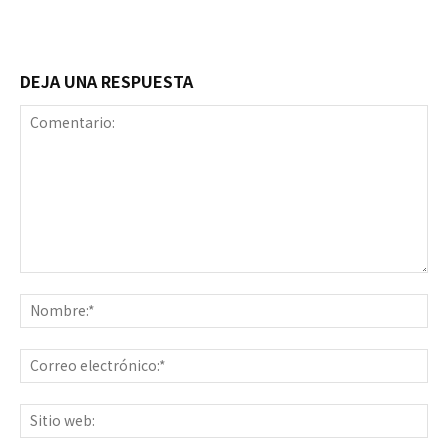
DEJA UNA RESPUESTA
Comentario:
No
Co
ele
Sit
we