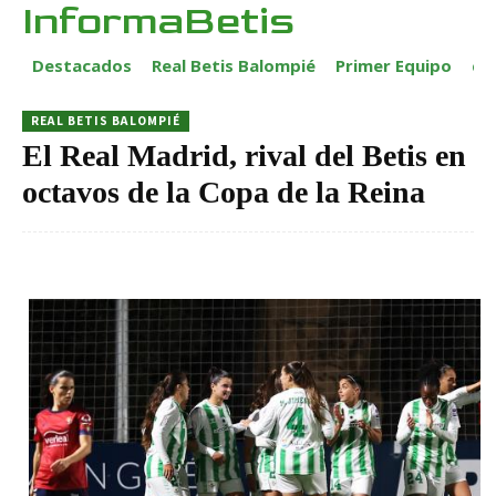
InformaBetis
Destacados
Real Betis Balompié
Primer Equipo
ca
REAL BETIS BALOMPIÉ
El Real Madrid, rival del Betis en
octavos de la Copa de la Reina