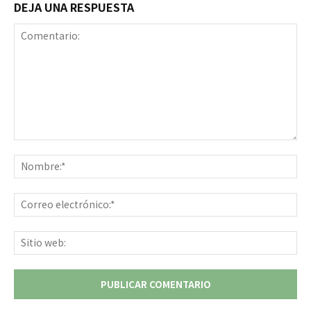
DEJA UNA RESPUESTA
Comentario:
No
Co
ele
Sit
we