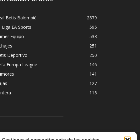
al Betis Balompié
2879
 Liga EA Sports
595
imer Equipo
533
chajes
251
tis Deportivo
250
efa Europa League
146
umores
141
ajas
127
ntera
115
ÍGUENOS
Gestionar el consentimiento de las cookies