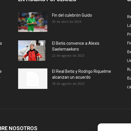
Fin del culebrón Guido
Re
30 de abril de 2024
La
Pr
Fi
ás
El Betis convence a Alexis
Saelemaekers
Be
22 de agosto de 2023
U
R
e
El Real Betis y Rodrigo Riquelme
-
alcanzan un acuerdo
B
18 de agosto de 2023
ca
BRE NOSOTROS
S