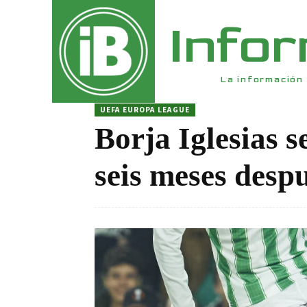
Info
La información 
UEFA EUROPA LEAGUE
Borja Iglesias s
seis meses desp