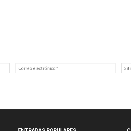
Nombre:*
Correo
electrón
ENTRADAS POPULARES
C