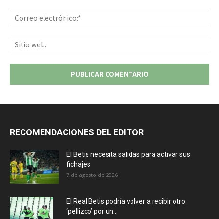
Co
ele
Sit
we
RECOMENDACIONES DEL EDITOR
El Betis necesita salidas para activar sus
fichajes
7 de agosto de 2026
El Real Betis podría volver a recibir otro
‘pellizco’ por un...