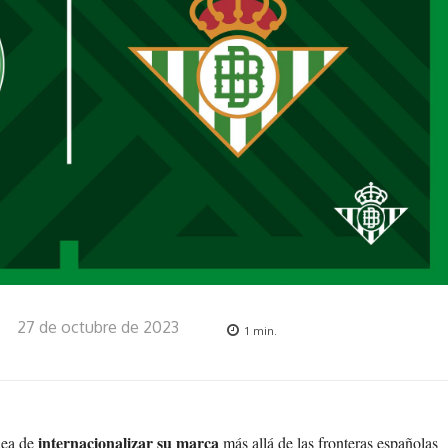
27 de octubre de 2023
1
min.
internacionalizar su marca
dea de
más allá de las fronteras españolas