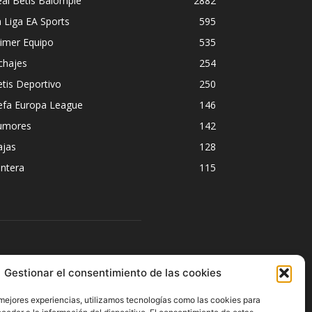
al Betis Balompié
2882
 Liga EA Sports
595
imer Equipo
535
chajes
254
tis Deportivo
250
efa Europa League
146
umores
142
ajas
128
ntera
115
ÍGUENOS
Gestionar el consentimiento de las cookies
 mejores experiencias, utilizamos tecnologías como las cookies para