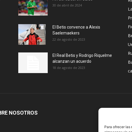
Re
30 de abril de 2024
La
Pr
Fi
El Betis convence a Alexis
Saelemaekers
Be
22 de agosto de 2023
U
R
El Real Betis y Rodrigo Riquelme
alcanzan un acuerdo
B
18 de agosto de 2023
ca
BRE NOSOTROS
S
Para ofrecer las