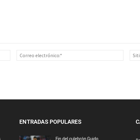
Nombre:*
Correo
electrón
ENTRADAS POPULARES
C
s
Fin del culebrón Guido