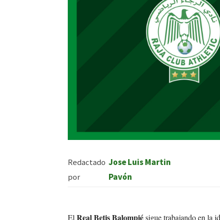
Redactado
Jose Luis Martin
por
Pavón
Real Betis Balompié
El
sigue trabajando en la i