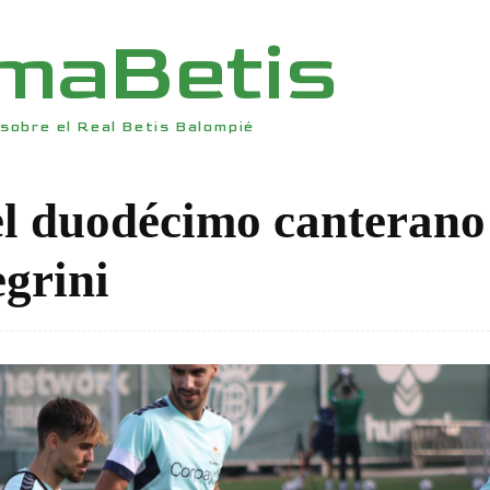
rmaBetis
sobre el Real Betis Balompié
el duodécimo canterano
egrini