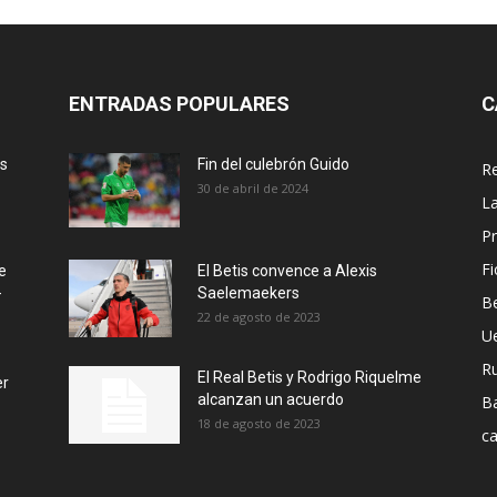
ENTRADAS POPULARES
C
ás
Fin del culebrón Guido
Re
30 de abril de 2024
La
Pr
Fi
e
El Betis convence a Alexis
-
Saelemaekers
Be
22 de agosto de 2023
U
R
El Real Betis y Rodrigo Riquelme
er
alcanzan un acuerdo
B
18 de agosto de 2023
ca