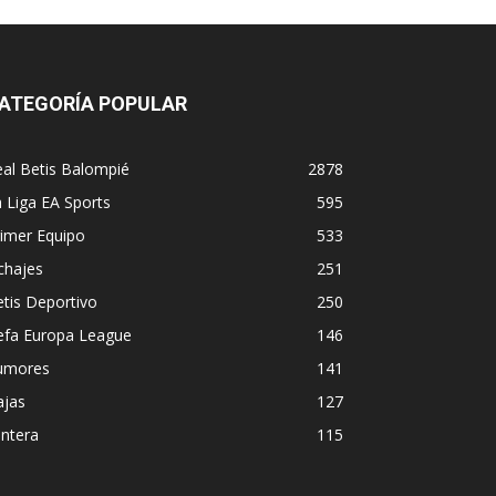
ATEGORÍA POPULAR
al Betis Balompié
2878
 Liga EA Sports
595
imer Equipo
533
chajes
251
tis Deportivo
250
efa Europa League
146
umores
141
ajas
127
ntera
115