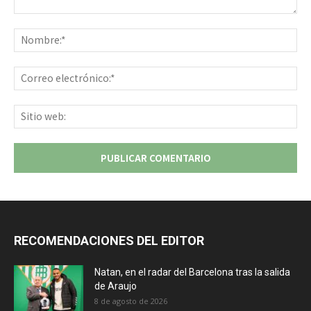
Comentario:
No
Co
ele
Sit
we
RECOMENDACIONES DEL EDITOR
Natan, en el radar del Barcelona tras la salida
de Araujo
8 de agosto de 2026