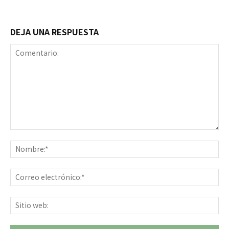
DEJA UNA RESPUESTA
Comentario:
No
Co
ele
Sit
we