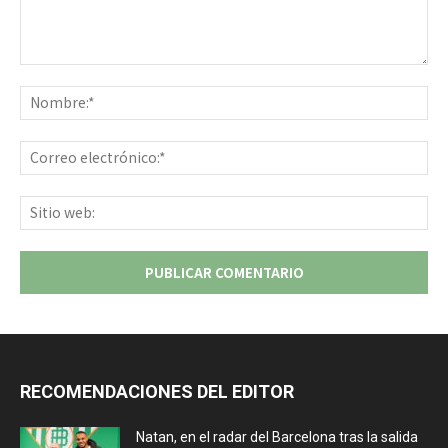
Comentario:
No
Co
ele
Sit
we
RECOMENDACIONES DEL EDITOR
Natan, en el radar del Barcelona tras la salida