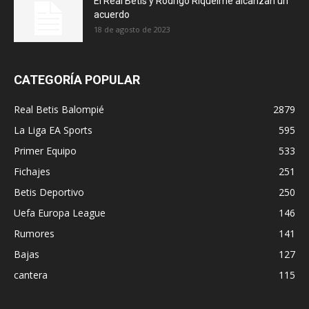
El Real Betis y Rodrigo Riquelme alcanzan un
acuerdo
18 de agosto de 2023
CATEGORÍA POPULAR
Real Betis Balompié
2879
La Liga EA Sports
595
Primer Equipo
533
Fichajes
251
Betis Deportivo
250
Uefa Europa League
146
Rumores
141
Bajas
127
cantera
115