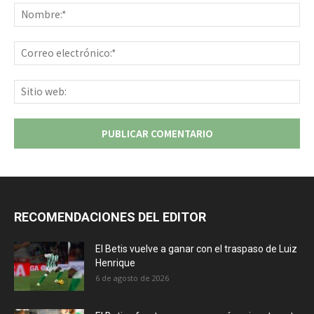
No
Co
ele
Sit
we
RECOMENDACIONES DEL EDITOR
El Betis vuelve a ganar con el traspaso de Luiz
Henrique
6 de agosto de 2026