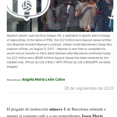
Spanish lawyer Juan de Dios Crespo (R), a specialist in sports and in charge
of depositing, in the name of PSG, the 222 million euro buyout clause written
into Brazilian forward Neymar's contract, stands inside Barcelona's Camp Nou
stadium offices, on August 3, 2017. - Neymar is now free to complete his
world record transfer to Paris Saint Germain after Barcelona confirmed today
his 222 million euro ($260 million) buyout clause has been received by the
Catalan club. (Photo by LOLA BOU / AFP) (Photo by LOLA BOU/AFP via Getty
Images)
Angela Maria León Calvo
Redactado por
28 de septiembre de 2023
número 1
El juzgado de instrucción
de Barcelona entiende e
Josep María
imputa al conjunto culé y a sus expresidentes