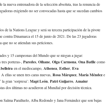
e la nueva entrenadora de la selección absoluta, tras la renuncia de
jugadoras exigiendo no ser convocadas hasta que se sucedan cambios
dos de la Nations League y será su tercera participación de la pivote
fue contra Dinamarca el 15 de junio de 2021. De las 23 jugadoras
a que no se atiendan sus peticiones.
edades y 15 campeonas del Mundo que se niegan a jugar:
Paredes
Oihane
Olga Carmona
Ona Batlle
 tres porteras-,
,
,
,
como
belleira
Athenea
Esther
Eva
en el mediocampo,
,
,
Rosa Márquez
María Méndez
. A ellas se unen tres caras nuevas,
,
e
Mapi León
Patri Guijarro
Amaiur
Y la gran ‘sorpresa’:
,
,
stas dos últimas no acudieron al Mundial por decisión técnica.
 con Salma Paralluelo, Alba Redondo y Jana Fernández que son bajas