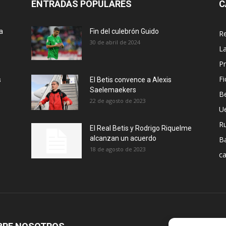
ENTRADAS POPULARES
C
a
Fin del culebrón Guido
Re
30 de abril de 2024
La
Pr
Fi
s
El Betis convence a Alexis
Saelemaekers
Be
22 de agosto de 2023
U
R
El Real Betis y Rodrigo Riquelme
alcanzan un acuerdo
B
18 de agosto de 2023
ca