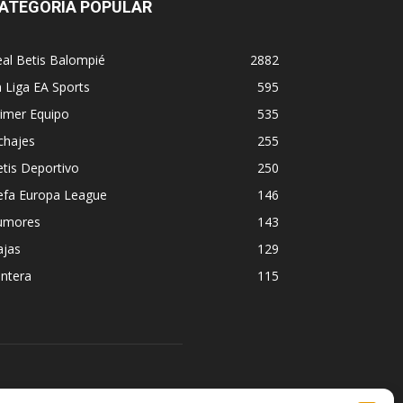
ATEGORÍA POPULAR
al Betis Balompié
2882
 Liga EA Sports
595
imer Equipo
535
chajes
255
tis Deportivo
250
efa Europa League
146
umores
143
ajas
129
ntera
115