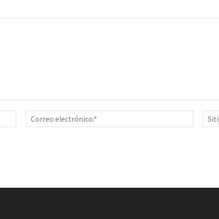
Nombre:*
Correo
electrón