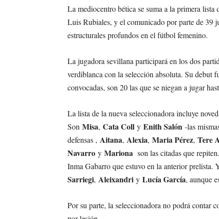
La mediocentro bética se suma a la primera lista d
Luis Rubiales, y el comunicado por parte de 39 
estructurales profundos en el fútbol femenino.
La jugadora sevillana participará en los dos parti
verdiblanca con la selección absoluta. Su debut 
convocadas, son 20 las que se niegan a jugar hast
La lista de la nueva seleccionadora incluye nov
Misa
Cata Coll
Enith Salón
Son
,
y
-las mismas
Aitana
Alexia
Maria Pérez
Tere A
defensas ,
,
,
,
Navarro
Mariona
y
son las citadas que repiten
Inma Gabarro que estuvo en la anterior prelista. 
Sarriegi
Aleixandri
Lucía García
,
y
, aunque e
Por su parte, la seleccionadora no podrá contar
por lesión.