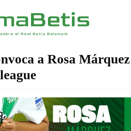
rmaBetis
sobre el Real Betis Balompié
onvoca a Rosa Márquez
 league