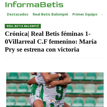
InformaBetis
Destacados
Real Betis Balompié
Primer Equipo
ca
REAL BETIS BALOMPIÉ
Crónica| Real Betis féminas 1-
0Villarreal C.F femenino: María
Pry se estrena con victoria