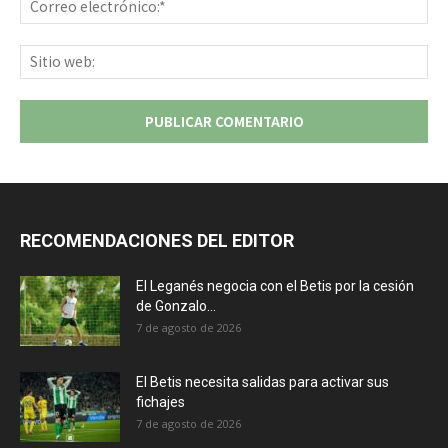
ele
Sit
we
RECOMENDACIONES DEL EDITOR
El Leganés negocia con el Betis por la cesión
de Gonzalo...
7 de agosto de 2026
El Betis necesita salidas para activar sus
fichajes
7 de agosto de 2026