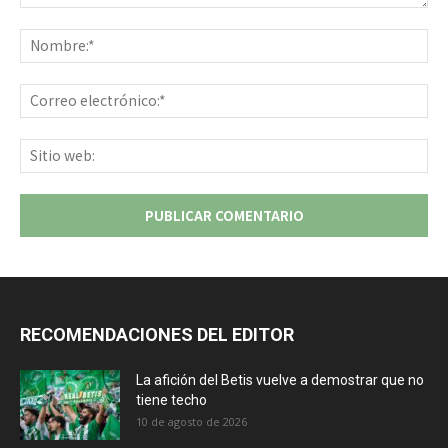
Comentario:
No
Co
ele
Sit
we
RECOMENDACIONES DEL EDITOR
La afición del Betis vuelve a demostrar que no
tiene techo
10 de agosto de 2026