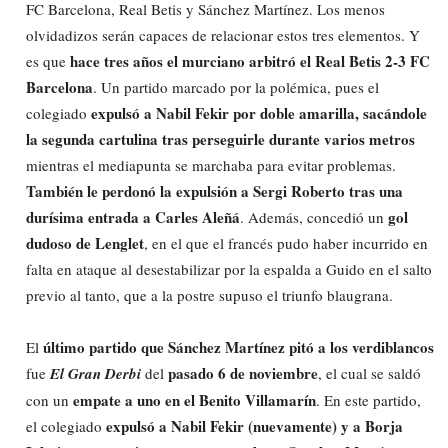
FC Barcelona, Real Betis y Sánchez Martínez. Los menos
olvidadizos serán capaces de relacionar estos tres elementos. Y
hace tres años el murciano arbitró el Real Betis 2-3 FC
es que
Barcelona
. Un partido marcado por la polémica, pues el
expulsó a Nabil Fekir por doble amarilla, sacándole
colegiado
la segunda cartulina tras perseguirle durante varios metros
mientras el mediapunta se marchaba para evitar problemas.
También le perdonó la expulsión a Sergi Roberto tras una
durísima entrada a Carles Aleñá
gol
. Además, concedió un
dudoso de Lenglet
, en el que el francés pudo haber incurrido en
falta en ataque al desestabilizar por la espalda a Guido en el salto
previo al tanto, que a la postre supuso el triunfo blaugrana.
último partido que Sánchez Martínez pitó a los verdiblancos
El
pasado 6 de noviembre
fue
El Gran Derbi
del
, el cual se saldó
empate a uno en el Benito Villamarín
con un
. En este partido,
expulsó a Nabil Fekir (nuevamente) y a Borja
el colegiado