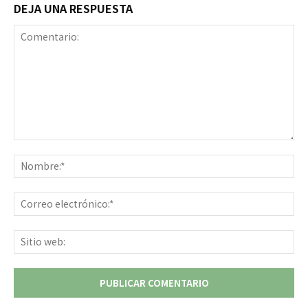
DEJA UNA RESPUESTA
Comentario:
No
Co
ele
Sit
we