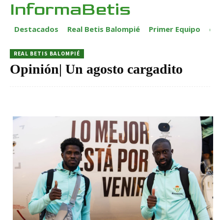
InformaBetis
Destacados
Real Betis Balompié
Primer Equipo
ca
REAL BETIS BALOMPIÉ
Opinión| Un agosto cargadito