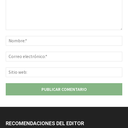
Comentario:
No
Co
ele
Sit
we
RECOMENDACIONES DEL EDITOR