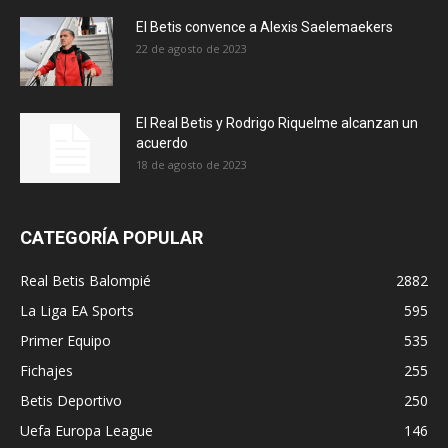
El Betis convence a Alexis Saelemaekers
22 de agosto de 2023
El Real Betis y Rodrigo Riquelme alcanzan un
acuerdo
18 de agosto de 2023
CATEGORÍA POPULAR
Real Betis Balompié
2882
La Liga EA Sports
595
Primer Equipo
535
Fichajes
255
Betis Deportivo
250
Uefa Europa League
146