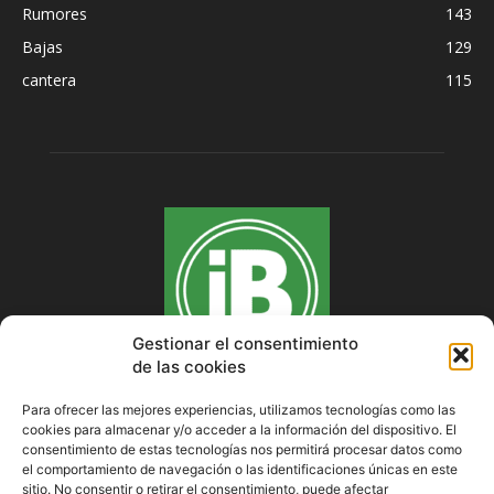
Rumores
143
Bajas
129
cantera
115
Gestionar el consentimiento
de las cookies
Para ofrecer las mejores experiencias, utilizamos tecnologías como las
cookies para almacenar y/o acceder a la información del dispositivo. El
SOBRE NOSOTROS
consentimiento de estas tecnologías nos permitirá procesar datos como
el comportamiento de navegación o las identificaciones únicas en este
sitio. No consentir o retirar el consentimiento, puede afectar