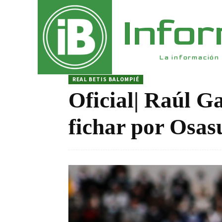
Info
La información 
REAL BETIS BALOMPIÉ
Oficial| Raúl G
fichar por Osas