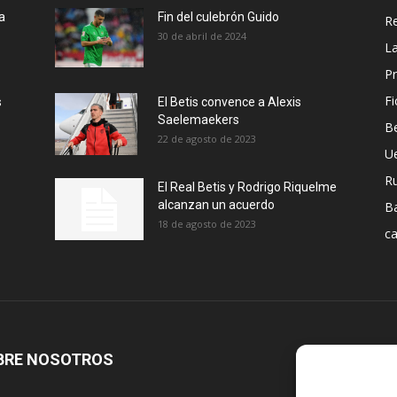
a
Fin del culebrón Guido
Re
30 de abril de 2024
La
Pr
Fi
s
El Betis convence a Alexis
Saelemaekers
Be
22 de agosto de 2023
U
R
El Real Betis y Rodrigo Riquelme
alcanzan un acuerdo
B
18 de agosto de 2023
ca
BRE NOSOTROS
S