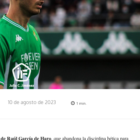
10 de agosto de 2023
1
min.
a de Raúl García de Haro
, que abandona la disciplina bética para