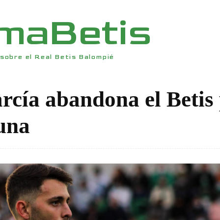
rmaBetis
sobre el Real Betis Balompié
arcía abandona el Betis
una