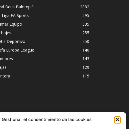
al Betis Balompié
2882
 Liga EA Sports
595
imer Equipo
535
chajes
255
tis Deportivo
250
efa Europa League
146
umores
143
ajas
129
ntera
115
ÍGUENOS
Gestionar el consentimiento de las cookies