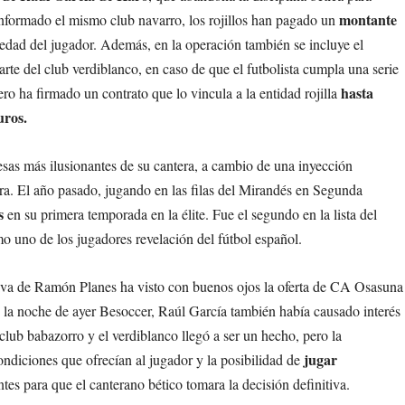
montante
informado el mismo club navarro, los rojillos han pagado un
edad del jugador. Además, en la operación también se incluye el
arte del club verdiblanco, en caso de que el futbolista cumpla una serie
hasta
o ha firmado un contrato que lo vincula a la entidad rojilla
uros.
esas más ilusionantes de su cantera, a cambio de una inyección
ra. El año pasado, jugando en las filas del Mirandés en Segunda
s
en su primera temporada en la élite. Fue el segundo en la lista del
mo uno de los jugadores revelación del fútbol español.
tiva de Ramón Planes ha visto con buenos ojos la oferta de CA Osasuna
 la noche de ayer Besoccer, Raúl García también había causado interés
 club babazorro y el verdiblanco llegó a ser un hecho, pero la
jugar
condiciones que ofrecían al jugador y la posibilidad de
es para que el canterano bético tomara la decisión definitiva.