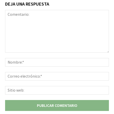
DEJA UNA RESPUESTA
Comentario:
No
Co
ele
Sit
we