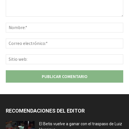
Comentario:
No
Co
ele
Sit
we
RECOMENDACIONES DEL EDITOR
El Betis vuelve a ganar con el traspaso de Luiz