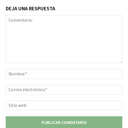
DEJA UNA RESPUESTA
Comentario:
No
Co
ele
Sit
we