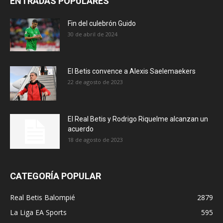
ENTRADAS POPULARES
Fin del culebrón Guido
30 de abril de 2024
El Betis convence a Alexis Saelemaekers
22 de agosto de 2023
El Real Betis y Rodrigo Riquelme alcanzan un
acuerdo
18 de agosto de 2023
CATEGORÍA POPULAR
Real Betis Balompié
2879
La Liga EA Sports
595