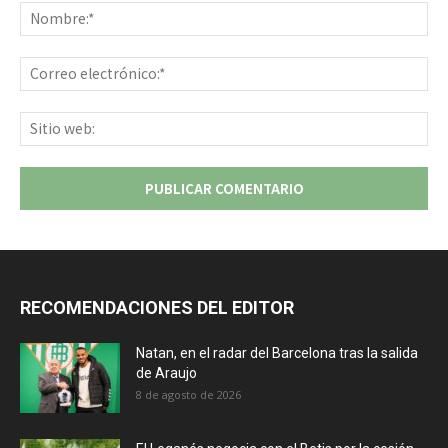
No
Co
ele
Sit
we
RECOMENDACIONES DEL EDITOR
Natan, en el radar del Barcelona tras la salida
de Araujo
8 de agosto de 2026