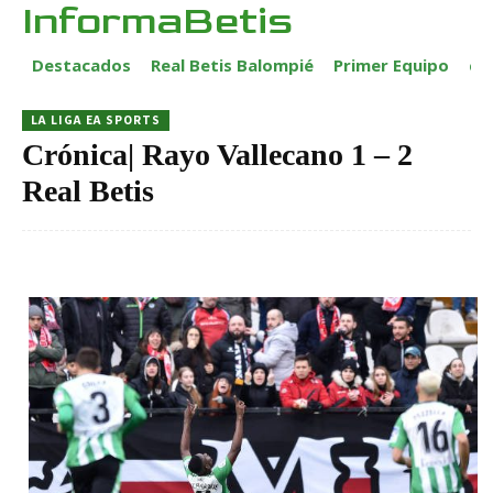
InformaBetis
Destacados
Real Betis Balompié
Primer Equipo
ca
LA LIGA EA SPORTS
Crónica| Rayo Vallecano 1 – 2
Real Betis