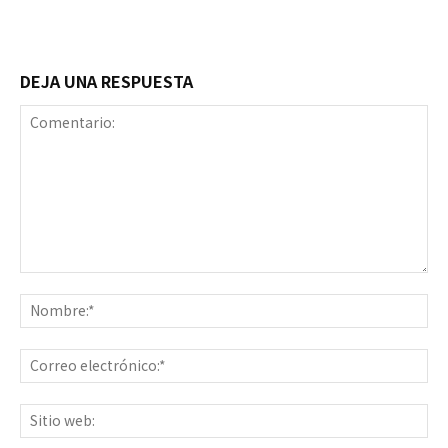
DEJA UNA RESPUESTA
Comentario:
No
Co
ele
Sit
we