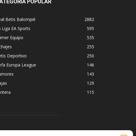
ATEGORÍA POPULAR
al Betis Balompié
2882
 Liga EA Sports
595
imer Equipo
535
chajes
255
tis Deportivo
250
efa Europa League
146
umores
143
ajas
129
ntera
115
ÍGUENOS