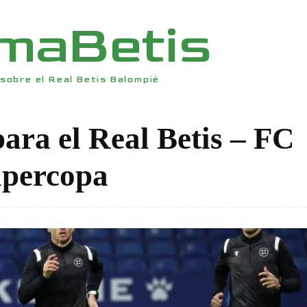
rmaBetis
sobre el Real Betis Balompié
para el Real Betis – FC
upercopa