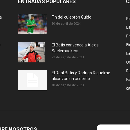
ENTRADAS POPULARES
C
a
Fin del culebrón Guido
Re
30 de abril de 2024
La
Pr
Fi
s
El Betis convence a Alexis
Saelemaekers
Be
22 de agosto de 2023
U
R
El Real Betis y Rodrigo Riquelme
alcanzan un acuerdo
B
18 de agosto de 2023
ca
BRE NOSOTROS
S