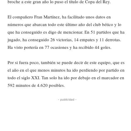
broche a este gran año lo puso el título de Copa del Rey.
El compañero Fran Martínez, ha facilitado unos datos en
números que abarcan todo este último año del club bético y lo
que ha conseguido es digo de mencionar. En 51 partidos que ha
jugado, ha conseguido 26 victorias, 14 empates y 11 derrotas.
Ha visto portería en 77 ocasiones y ha recibido 44 goles.
Por si fuera poco, también se puede decir de este equipo, que es
el año en el que menos minutos ha ido perdiendo por partido en
todo el siglo XXI. Tan solo ha ido por debajo en el marcador en
592 minutos de 4.620 posibles.
- publicidad -