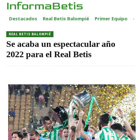
InformaBetis
Destacados
Real Betis Balompié
Primer Equipo
ca
REAL BETIS BALOMPIÉ
Se acaba un espectacular año
2022 para el Real Betis