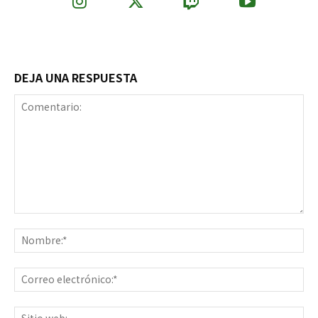
DEJA UNA RESPUESTA
Comentario:
No
Co
ele
Sit