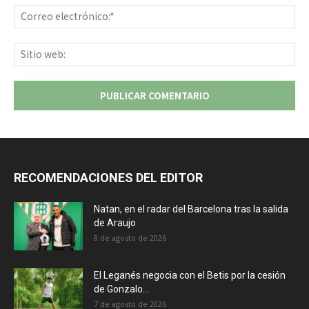
Co
ele
Sit
we
RECOMENDACIONES DEL EDITOR
Natan, en el radar del Barcelona tras la salida
de Araujo
8 de agosto de 2026
El Leganés negocia con el Betis por la cesión
de Gonzalo...
7 de agosto de 2026