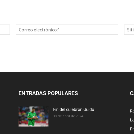
Nombre:*
Correo
electrón
ENTRADAS POPULARES
C
s
Fin del culebrón Guido
Re
30 de abril de 2024
La
Pr