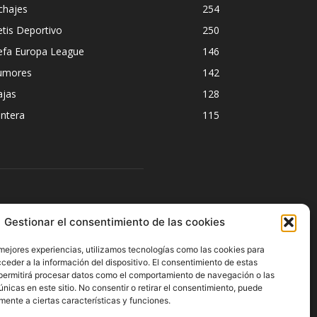
chajes
254
tis Deportivo
250
efa Europa League
146
umores
142
ajas
128
ntera
115
ÍGUENOS
Gestionar el consentimiento de las cookies
 mejores experiencias, utilizamos tecnologías como las cookies para
ceder a la información del dispositivo. El consentimiento de estas
permitirá procesar datos como el comportamiento de navegación o las
únicas en este sitio. No consentir o retirar el consentimiento, puede
mente a ciertas características y funciones.