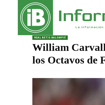
Info
La información 
REAL BETIS BALOMPIÉ
William Carvalh
los Octavos de 