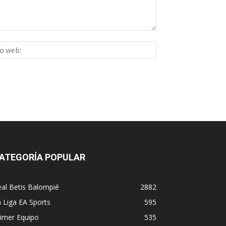
Sitio
ico:*
web:
ATEGORÍA POPULAR
al Betis Balompié
2882
 Liga EA Sports
595
imer Equipo
535