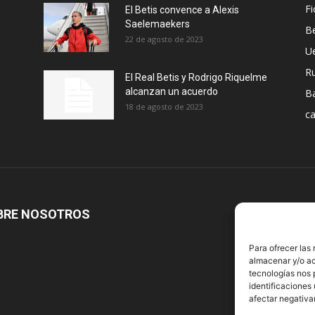
Fi
El Betis convence a Alexis
Saelemaekers
Be
22 de agosto de 2023
U
R
El Real Betis y Rodrigo Riquelme
alcanzan un acuerdo
B
18 de agosto de 2023
ca
BRE NOSOTROS
S
Para ofrecer las
almacenar y/o ac
tecnologías nos 
identificaciones 
afectar negativa