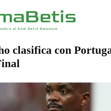
rmaBetis
sobre el Real Betis Balompié
o clasifica con Portuga
Final