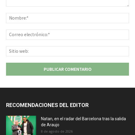
Comentario:
No
Co
ele
Sit
we
RECOMENDACIONES DEL EDITOR
Natan, en el radar del Barcelona tras la salida
de Araujo
8 de agosto de 2026