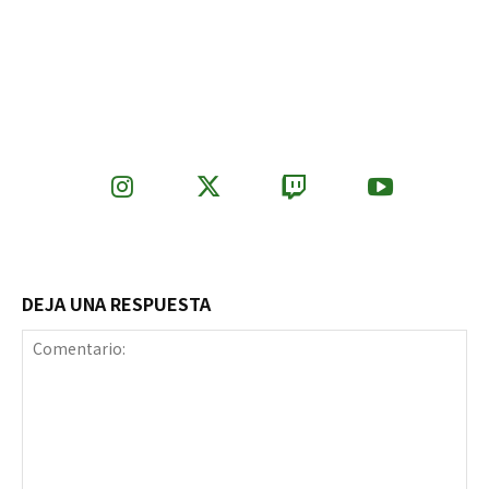
DEJA UNA RESPUESTA