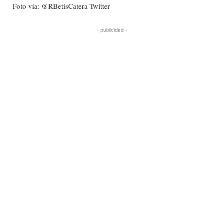
Foto vía: @RBetisCatera Twitter
- publicidad -