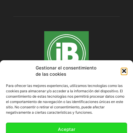
Gestionar el consentimiento
de las cookies
Para ofrecer las mejores experiencias, utilizamos tecnologías como las
cookies para almacenar y/o acceder a la información del dispositivo. El
SOBRE NOSOTROS
consentimiento de estas tecnologías nos permitirá procesar datos como
el comportamiento de navegación o las identificaciones únicas en este
sitio. No consentir o retirar el consentimiento, puede afectar
negativamente a ciertas características y funciones.
SÍGUENOS
Aceptar