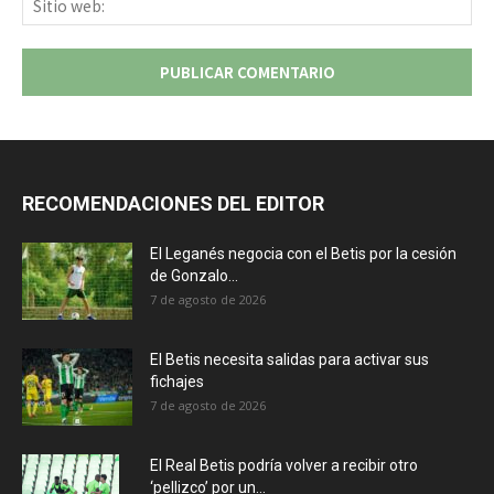
we
RECOMENDACIONES DEL EDITOR
El Leganés negocia con el Betis por la cesión
de Gonzalo...
7 de agosto de 2026
El Betis necesita salidas para activar sus
fichajes
7 de agosto de 2026
El Real Betis podría volver a recibir otro
‘pellizco’ por un...