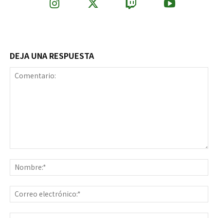
DEJA UNA RESPUESTA
Comentario:
No
Co
ele
Sit