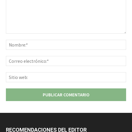
Comentario:
No
Co
ele
Sit
we
RECOMENDACIONES DEL EDITOR