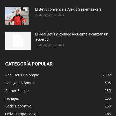
El Betis convence a Alexis Saelemaekers
22 de agosto de 2023
El Real Betis y Rodrigo Riquelme alcanzan un
acuerdo
18 de agosto de 2023
CATEGORÍA POPULAR
Real Betis Balompié
2882
La Liga EA Sports
595
Primer Equipo
535
Fichajes
255
Betis Deportivo
250
Uefa Europa League
146